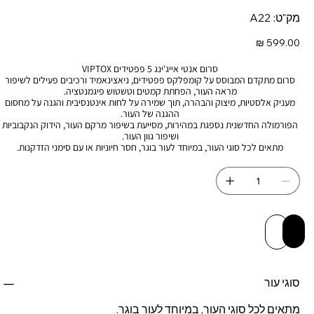
מק"ט
מק"ט:
A22
A22
מחיר
סרום אנטי אייג'ינג 5 פפטידים VIPTOX
סרום מתקדם המבוסס על קומפלקס פפטידים, ניאצינאמיד ורכיבים פעילים לשיפור
מראה העור, הפחתת קמטים וטשטוש פיגמנטציה.
מעניק אלסטיות, מיצוק והבהרה, תוך שמירה על לחות אינטנסיבית והגנה על מחסום
ההגנה של העור.
הפורמולה החדשנית נספגת במהירות, מסייעת בשיפור מרקם העור, הידוק הנקבוביות
ושיפור גוון העור.
מתאים לכל סוגי העור, במיוחד לעור בוגר, חסר חיוניות או עם סימני הזדקנות.
 לסל
יה מהירה
סוגי עור
מתאים לכל סוגי העור, במיוחד לעור בוגר.