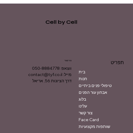
Cell by Cell
צור קשר
תפריט
ווצאפ: 050-8884778
בית
מייל:
contact@tyf.co.il
חנות
דרך הציונות 56, אריאל
טיפולי פנים ביתיים
אבחון עור הפנים
בלוג
עלינו
צור קשר
Face Card
שותפות מקצועיות