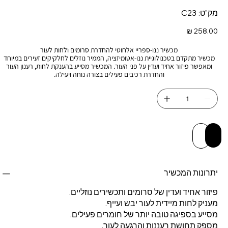
מק"ט
מק"ט:
C23
C23
מחיר
מכשיר ננו-ספריי אלחוטי להחדרת סרומים ולחות לעור
מכשיר מתקדם בטכנולוגיית ננו-אטומיזציה, הממיר נוזלים לחלקיקים זעירים במיוחד
ומאפשר פיזור אחיד ועדין על פני העור. המכשיר מסייע בהענקת לחות, רענון העור
והחדרת רכיבים פעילים בצורה נוחה ויעילה.
 לסל
יה מהירה
יתרונות המכשיר
פיזור אחיד ועדין של סרומים ותכשירים נוזליים.
מעניק לחות מיידית לעור יבש ועייף.
מסייע בספיגה טובה יותר של חומרים פעילים.
מספק תחושת רעננות והרגעה לעור.