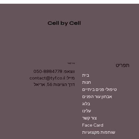
Cell by Cell
צור קשר
תפריט
ווצאפ: 050-8884778
בית
מייל:
contact@tyf.co.il
חנות
דרך הציונות 56, אריאל
טיפולי פנים ביתיים
אבחון עור הפנים
בלוג
עלינו
צור קשר
Face Card
שותפות מקצועיות