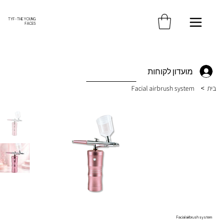
משלוח חינם עד הבית בקנייה מעל 370 ש"ח
TYF - THE YOUNG
FACES
מועדון לקוחות
בית
>
Facial airbrush system
Facial airbrush system