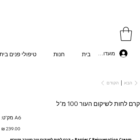
מועדון לקוחות
בית
חנות
טיפולי פנים בית
הבא
הקודם
קרם לחות לשיקום העור 100 מ"ל
מק"ט
A6
מק"ט:
A6
מחיר
Barrier C Rejuvenation Cream – קרם לחות לשיקום עור מעורב ומיובש