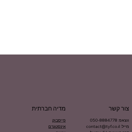
צור קשר
מדיה חברתית
פייסבוק
ווצאפ: 050-8884778
אינסטגרם
מייל:
contact@tyf.co.il