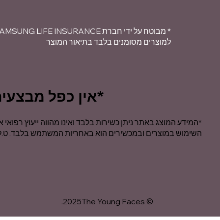
* מבוטח על ידי חברת SAMSUNG LIFE INSURANCE דרום קוריאה
למוצרים מסומנים בלבד בתיאור המוצר
*אין כפל מבצעים
*המידע המוצג באתר ניתן כשירות בלבד ואינו מהווה ייעוץ רפואי א
השימוש במוצרים ובמכשירים הוא באחריות המשתמש בלבד. ט.ל.
© 2025The Young Faces.