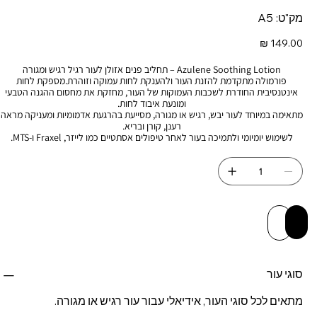
מק"ט
מק"ט:
A5
A5
מחיר
Azulene Soothing Lotion – תחליב פנים אזולן לעור רגיל רגיש ומגורה
פורמולה מתקדמת להזנת העור ולהענקת לחות עמוקה וזוהרת.מספקת לחות
אינטנסיבית החודרת לשכבות העמוקות של העור, מחזקת את מחסום ההגנה הטבעי
ומונעת איבוד לחות.
מתאימה במיוחד לעור יבש, רגיש או מגורה, מסייעת בהרגעת אדמומיות ומעניקה מראה
רענן, קורן ובריא.
לשימוש יומיומי ולתמיכה בעור לאחר טיפולים אסתטיים כמו לייזר, Fraxel ו-MTS.
 לסל
יה מהירה
סוגי עור
מתאים לכל סוגי העור, אידיאלי עבור עור רגיש או מגורה.