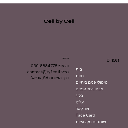
Cell by Cell
צור קשר
תפריט
ווצאפ: 050-8884778
בית
מייל:
contact@tyf.co.il
חנות
דרך הציונות 56, אריאל
טיפולי פנים ביתיים
אבחון עור הפנים
בלוג
עלינו
צור קשר
Face Card
שותפות מקצועיות