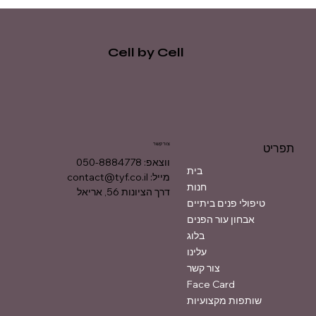
Cell by Cell
צור קשר
תפריט
ווצאפ: 050-8884778
בית
מייל:
contact@tyf.co.il
חנות
דרך הציונות 56, אריאל
טיפולי פנים ביתיים
אבחון עור הפנים
בלוג
עלינו
צור קשר
Face Card
שותפות מקצועיות