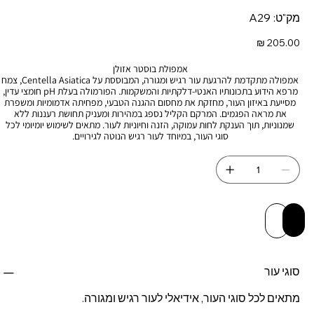
מק"ט
מק"ט:
A29
A29
מחיר
אמפולת בוסטר אזולן
אמפולה מתקדמת להרגעת עור רגיש ומגורה, המבוססת על Centella Asiatica, צמח
מרפא הידוע בתכונותיו האנטי-דלקתיות והמשקמות. הפורמולה בעלת pH חומצי עדין,
מסייעת באיזון העור, מחזקת את מחסום ההגנה הטבעי, מפחיתה אדמומיות ומשפרת
את מראה הפגמים. המרקם הקליל נספג במהירות ומעניק תחושת רעננות ללא
שמנוניות, תוך הענקת לחות עמוקה, הזנה וחיוניות לעור. מתאים לשימוש יומיומי לכל
סוגי העור, במיוחד לעור רגיש הנוטה לגירויים.
 לסל
יה מהירה
סוגי עור
מתאים לכל סוגי העור, אידיאלי לעור רגיש ומגורה.