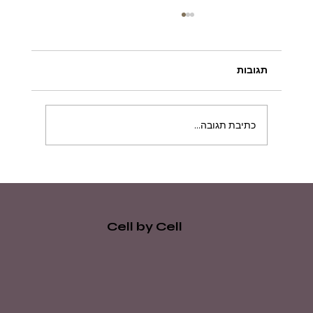
תגובות
כתיבת תגובה...
מה ההבדל בין סרום לאמפולה? כל מה
שצריך לדעת על שני שלבי הטיפוח
החשובים
Cell by Cell