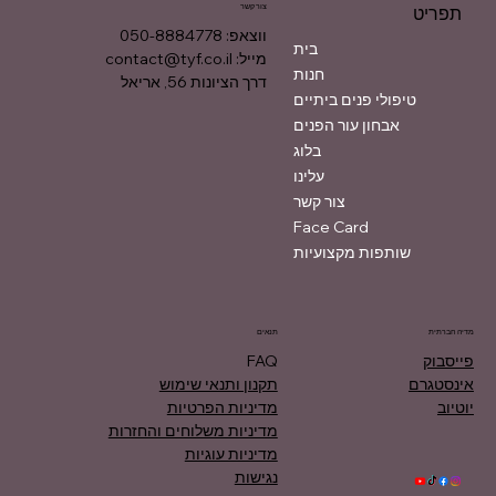
צור קשר
תפריט
ווצאפ: 050-8884778
בית
מייל:
contact@tyf.co.il
חנות
דרך הציונות 56, אריאל
טיפולי פנים ביתיים
אבחון עור הפנים
בלוג
עלינו
צור קשר
Face Card
שותפות מקצועיות
מדיה חברתית
תנאים
פייסבוק
FAQ
אינסטגרם
תקנון ותנאי שימוש
יוטיוב
מדיניות הפרטיות
מדיניות משלוחים והחזרות
מדיניות עוגיות
נגישות