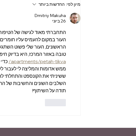
שגרת הטיפוח הקוריאנית ב-5
מיון לפי:
החדשות ביותר
שלבים – התאמות חשובות
לאקלים בישראל
Dmitriy Makuha
26 ביוני
התחברתי מאוד לגישה של הטיפוח ה
העור במקום להעמיס עליו חומרים 
הראשונים, העור שלי פשוט השתגע
טובה באזור המרכז, היא בדיוק חיפ
apartments/petah-tikva/
 כדי
ממש אדומות והמליצה לי לעבור לש
ששיניתי את הקונספט והתחלתי לה
השלבים השונים והחשיבות של התמד
תודה על השיתוף!
לייק