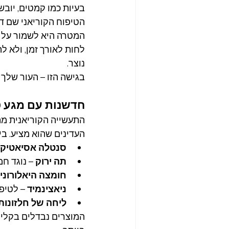
בעיות כמו קמטים, יובש 
הטיפוח הקוריאני שם ד
המטרה היא לשמור על הע
לחות לאורך זמן, ולא ל
נוצר.
בגישה הזו – העור שלך 
חדשנות עם מגע 
התעשייה הקוריאנית מת
העדינים שהוא מציע. בי
סנטלה אסיאטיק
תה ירוק
 – נוגד חמ
חומצה היאלורוני
ניאצינמיד
 – לטיפ
ליחה של חלזונות
המוצרים נבדלים בקליל