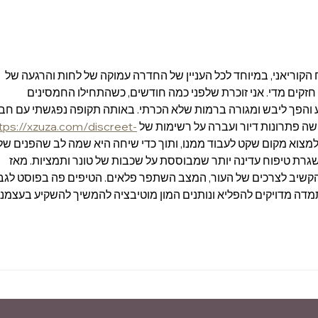
מה ההבדל בין סרום
לאמפולה? כל מה שצריך
CELL: מהטבע לעו
לדעת על שני שלבי הטיפוח
החשובים
קוריאני, במיוחד לכל העניין של החדרה עמוקה של לחות והרגעה של 
חזקים מדי. אני זוכרת שלפני כמה חודשים, כשהתחילו החמסינים 
 והפך ליבש ומגורה ברמות שלא הכרתי. באותה תקופה נפגשתי עם חב
שה פתרונות דיור ועברה על רשימות של 
tps://xzuza.com/discreet-
 למצוא מקום שקט לעבוד ממנו, ותוך כדי שיחה היא שמה לב שהפנים שלי
גרת טיפוח עדינה יותר שמבוססת על שכבות של טונר ותמציות. מאז 
קשיב לצרכים של העור, המצב השתפר פלאים. הטיפים פה בפוסט לגבי
ה מדויקים להפליא ונותנים המון מוטיבציה להמשיך להשקיע בעצמנו.