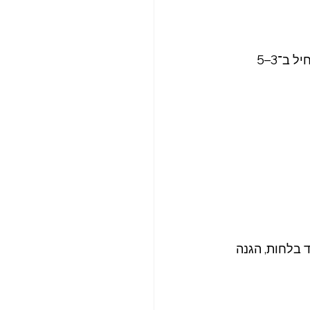
למרות שהשגרה הקלאסית כוללת 10 שלבים, אין צורך להתחיל בגדול. ההמלצה: להתחיל ב־3–5 
 עור.  בגילאי 18–30 אפשר להתמקד בלחות, הגנה 