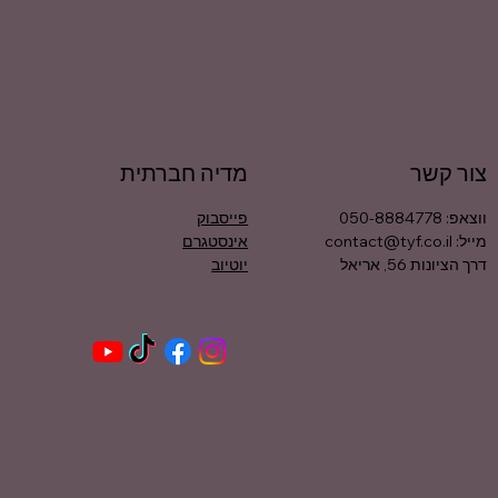
צור קשר
מדיה חברתית
פייסבוק
ווצאפ: 050-8884778
אינסטגרם
מייל:
contact@tyf.co.il
יוטיוב
דרך הציונות 56, אריאל