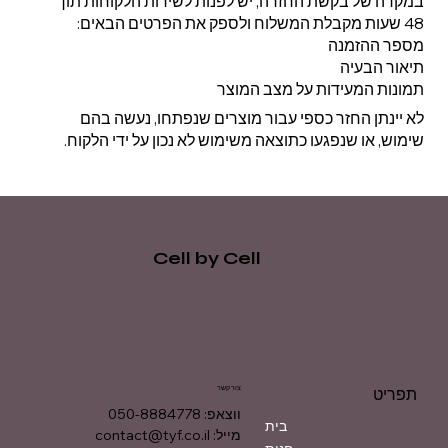
במקרה של בקשת החזרה, יש לפנות לשירות הלקוחות תוך
48 שעות מקבלת המשלוח ולספק את הפרטים הבאים:
מספר ההזמנה
תיאור הבעיה
תמונות המעידות על מצב המוצר
לא יינתן החזר כספי עבור מוצרים שנפתחו, נעשה בהם
שימוש, או שנפגעו כתוצאה משימוש לא נכון על ידי הלקוח.
Cell by Cell
צור קשר
תפריט
ווצאפ: 050-8884778
בית
מייל:
contact@tyf.co.il