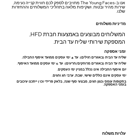
אנו ב-The Young Faces מחויבים לספק לכם חווית קנייה נעימה,
שירות מהיר ובטוח, ושקיפות מלאה בתהליכי המשלוחים וההחזרות
שלנו.
מדיניות משלוחים
המשלוחים מבוצעים באמצעות חברת HFD,
המספקת שירותי שליח עד הבית.
זמני אספקה
שליח עד הבית (באזורים רגילים): עד 4 ימי עסקים ממועד איסוף החבילה.
שליח עד הבית (באזורים מרוחקים/חריגים): עד 5 ימי עסקים ממועד האיסוף.
יום איסוף החבילה אינו נכלל במניין ימי העסקים.
ימי עסקים אינם כוללים שישי, שבת, ערבי חג וחגים.
בתקופות עומס (כגון חגים, מבצעי סוף שנה, בלאק פריידי וכו') ייתכנו עיכובים
בזמני האספקה.
עלויות משלוח