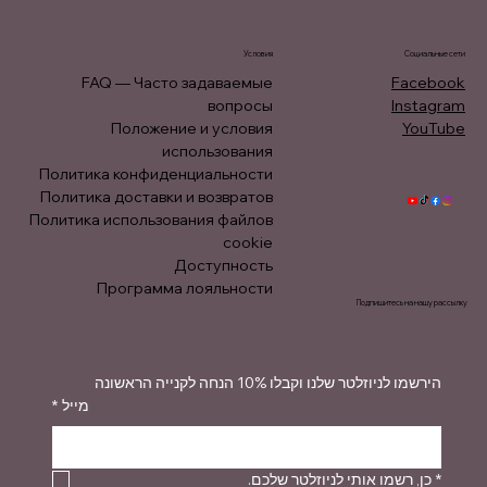
Условия
Социальные сети
FAQ — Часто задаваемые
Facebook
вопросы
Instagram
Положение и условия
YouTube
использования
Политика конфиденциальности
Политика доставки и возвратов
Политика использования файлов
cookie
Доступность
Программа лояльности
Подпишитесь на нашу рассылку
הירשמו לניוזלטר שלנו וקבלו 10% הנחה לקנייה הראשונה
*
מייל
כן, רשמו אותי לניוזלטר שלכם.
*