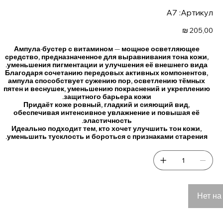
Артикул:
A7
Артикул:
A7
Цена
205,00 ₪
Ампула-бустер с витамином — мощное осветляющее
средство, предназначенное для выравнивания тона кожи,
уменьшения пигментации и улучшения её внешнего вида.
Благодаря сочетанию передовых активных компонентов,
ампула способствует
сужению пор
,
осветлению тёмных
пятен и веснушек
,
уменьшению покраснений
и
укреплению
.
защитного барьера кожи
Придаёт коже
ровный, гладкий и сияющий вид
,
обеспечивая интенсивное увлажнение и повышая её
.
эластичность
Идеально подходит тем, кто хочет
улучшить тон кожи,
.
уменьшить тусклость и бороться с признаками старения
Нет на