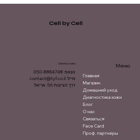
Cell by Cell
Связаться с нами
Меню
ווצאפ: 050-8884748
Главная
contact@tyf.co.il
מייל:
Магазин
דרך הציונות 56, אריאל
Домашний уход
Диагностика кожи
Блог
О нас
Связаться
Face Card
Проф. партнёры