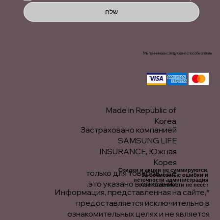
שלח
Мы принимаем следующие способы оплаты
Made in Republic of
Korea
Застраховано компанией
SAMSUNG LIFE
INSURANCE, Южная
Корея
Скидки и акции не суммируются.
только для товаров, где
За возможные ошибки и
неточности администрация
это указано в описании.
ответственности не несёт.
*Информация, представленная на сайте,
предоставляется исключительно в
ознакомительных целях и не является