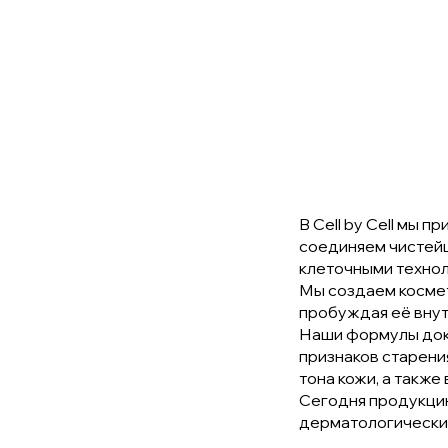
В Cell by Cell мы 
соединяем чистей
клеточными технол
Мы создаем космети
пробуждая её внут
Наши формулы док
признаков старени
тона кожи, а также
Сегодня продукцию 
дерматологических