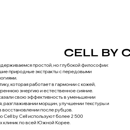
CELL BY 
придерживаемся простой, но глубокой философии:
шие природные экстракты с передовыми
огиями.
ку, которая работает в гармонии с кожей,
реннюю энергию и естественное сияние.
азали свою эффективность в уменьшении
я, разглаживании морщин, улучшении текстуры и
 в восстановлении после рубцов.
Cell by Cell используют более 2 500
 клиник по всей Южной Корее.