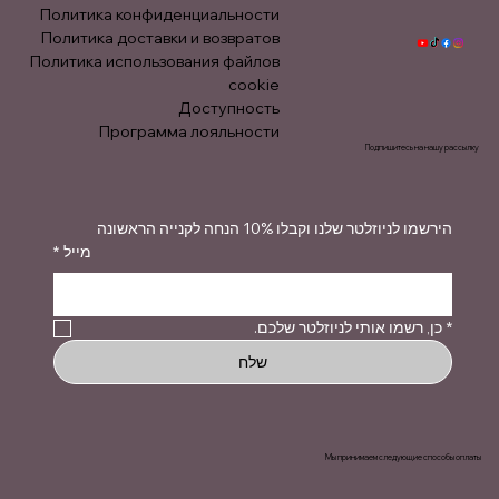
Политика конфиденциальности
Политика доставки и возвратов
Политика использования файлов
cookie
Доступность
Программа лояльности
Подпишитесь на нашу рассылку
הירשמו לניוזלטר שלנו וקבלו 10% הנחה לקנייה הראשונה
*
מייל
כן, רשמו אותי לניוזלטר שלכם.
*
שלח
Мы принимаем следующие способы оплаты