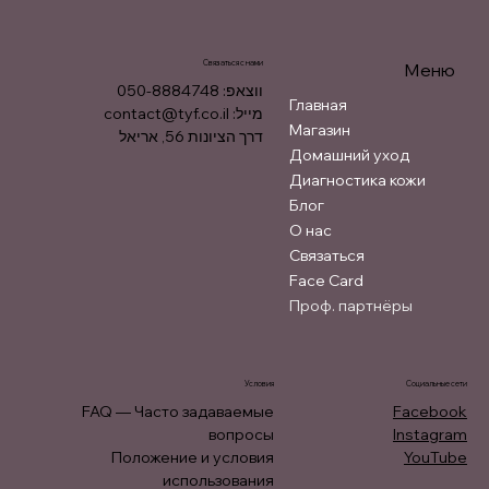
Связаться с нами
Меню
ווצאפ: 050-8884748
Главная
contact@tyf.co.il
מייל:
Магазин
דרך הציונות 56, אריאל
Домашний уход
Диагностика кожи
Блог
О нас
Связаться
Face Card
Проф. партнёры
Условия
Социальные сети
FAQ — Часто задаваемые
Facebook
вопросы
Instagram
Положение и условия
YouTube
использования