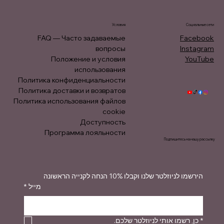
Условия
Социальные сети
FAQ — Часто задаваемые
Facebook
вопросы
Instagram
Положение и условия
YouTube
использования
Политика конфиденциальности
Политика доставки и возвратов
Политика использования файлов
cookie
Доступность
Программа лояльности
Подпишитесь на нашу рассылку
הירשמו לניוזלטר שלנו וקבלו 10% הנחה לקנייה הראשונה
*
מייל
כן, רשמו אותי לניוזלטר שלכם.
*