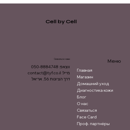
Cell by Cell
Связаться с нами
Меню
ווצאפ: 050-8884748
Главная
contact@tyf.co.il
מייל:
Магазин
דרך הציונות 56, אריאל
Домашний уход
Диагностика кожи
Блог
О нас
Связаться
Face Card
Проф. партнёры