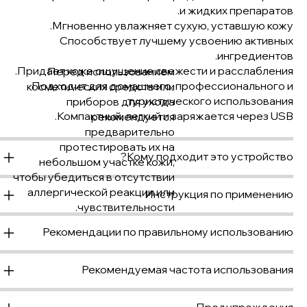
и жидких препаратов.
Мгновенно увлажняет сухую, уставшую кожу.
Способствует лучшему усвоению активных
ингредиентов.
Придает коже ощущение свежести и расслабления.
Перед использованием
Подходит для домашнего, профессионального и
косметических средств или
туристического использования.
приборов для ухода
Компактный, легкий и заряжается через USB.
рекомендуется
предварительно
протестировать их на
Кому подходит это устройство?
небольшом участке кожи,
чтобы убедиться в отсутствии
аллергической реакции или
Инструкция по применению
чувствительности.
Рекомендации по правильному использованию
Рекомендуемая частота использования