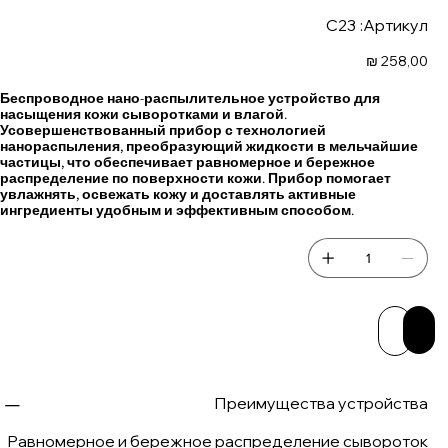
Артикул:
C23
Артикул:
C23
Цена
258,00 ₪
Беспроводное нано-распылительное устройство для
насыщения кожи сыворотками и влагой.
Усовершенствованный прибор с технологией
нанораспыления, преобразующий жидкости в мельчайшие
частицы, что обеспечивает равномерное и бережное
распределение по поверхности кожи. Прибор помогает
увлажнять, освежать кожу и доставлять активные
ингредиенты удобным и эффективным способом.
Доба
Купить 
Преимущества устройства
Равномерное и бережное распределение сывороток