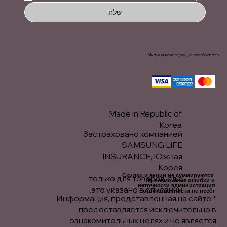
שלח
Мы принимаем следующие способы оплаты
Made in Republic of
Korea
Застраховано компанией
SAMSUNG LIFE
INSURANCE, Южная
Корея
Скидки и акции не суммируются.
только для товаров, где
За возможные ошибки и
неточности администрация
это указано в описании.
ответственности не несёт.
*Информация, представленная на сайте,
предоставляется исключительно в
ознакомительных целях и не является