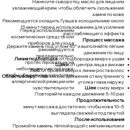
Нанесите сыворотку, масло для лица или
увлажняющий крем, чтобы облегчить скольжение
камня по коже.
Рекомендуется охладить Гуаша в холодильнике около
15 минут перед использованием для усиления
Перед использованием
расслабляющего эффекта.
косметических средств или
Процесс массажа:
приборов для ухода
Держите камень под углом 45° и выполняйте лёгкие
рекомендуется
движения по лицу:
предварительно
Линия подбородка:
от подбородка вверх к ушам.
протестировать их на
Щёки:
от центра лица к вискам.
небольшом участке кожи,
Лоб:
от бровей вверх к линии роста волос.
чтобы убедиться в отсутствии
Область вокруг глаз:
мягкие движения от внутреннего
аллергической реакции или
уголка глаза наружу.
чувствительности.
Шея:
снизу вверх.
Повторяйте каждое движение 5–10 раз.
Продолжительность:
5–10 минут массажа достаточно, чтобы кожа
выглядела свежей и подтянутой.
После использования:
Промойте камень тёплой водой с мягким мылом и