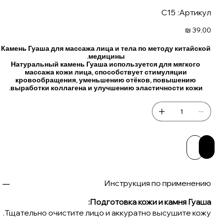
Артикул:
С15
Артикул:
С15
Цена
39,00 ₪
Камень Гуаша для массажа лица и тела по методу китайской
медицины.
Натуральный камень Гуаша используется для мягкого
массажа кожи лица, способствует стимуляции
кровообращения, уменьшению отёков, повышению
выработки коллагена и улучшению эластичности кожи.
Доба
Купить 
Инструкция по применению
Подготовка кожи и камня Гуаша:
Тщательно очистите лицо и аккуратно высушите кожу.