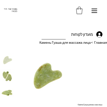
משלוח חינם עד הבית בקנייה מעל 370 ש"ח
TYF - THE YOUNG
FACES
מועדון לקוחות
Камень Гуаша для массажа лица
>
Главная
Камень Гуаша для массажа лица