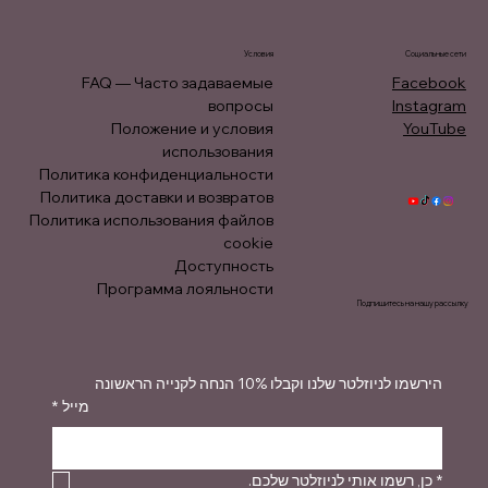
Условия
Социальные сети
FAQ — Часто задаваемые
Facebook
вопросы
Instagram
Положение и условия
YouTube
использования
Политика конфиденциальности
Политика доставки и возвратов
Политика использования файлов
cookie
Доступность
Программа лояльности
Подпишитесь на нашу рассылку
הירשמו לניוזלטר שלנו וקבלו 10% הנחה לקנייה הראשונה
*
מייל
כן, רשמו אותי לניוזלטר שלכם.
*