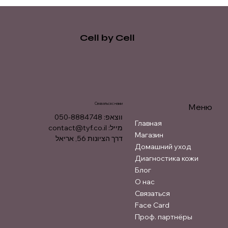
Cell by Cell
Связаться с нами
Меню
ווצאפ: 050-8884748
Главная
contact@tyf.co.il
מייל:
Магазин
דרך הציונות 56, אריאל
Домашний уход
Диагностика кожи
Блог
О нас
Связаться
Face Card
Проф. партнёры