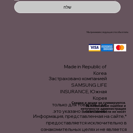
שלח
Мы принимаем следующие способы оплаты
Made in Republic of
Korea
Застраховано компанией
SAMSUNG LIFE
INSURANCE, Южная
Корея
Скидки и акции не суммируются.
только для товаров, где
За возможные ошибки и
неточности администрация
это указано в описании.
ответственности не несёт.
*Информация, представленная на сайте,
предоставляется исключительно в
ознакомительных целях и не является