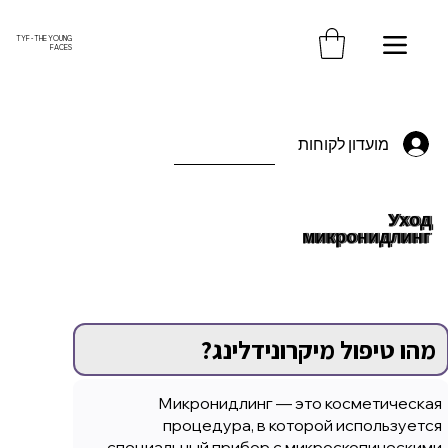
משלוח חינם עד הבית בקנייה מעל 370 ש"ח
TYF - THE YOUNG
FACES
מועדון לקוחות
Уход
микронидлинг
מהו טיפול מיקרונידלינג?
Микронидлинг — это косметическая
процедура, в которой используется
специальный прибор с микроскопическими