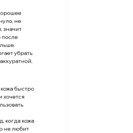
хорошее 
уло, не 
 значит 
 после 
льше.
гает убрать 
аккуратной, 
 кожа быстро 
и хочется 
льзовать 
, когда кожа 
о не любит 