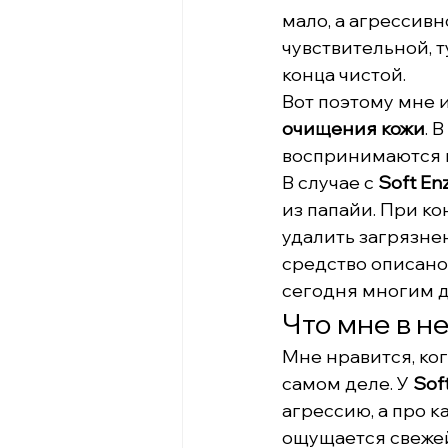
мало, а агрессивн
чувствительной, т
конца чистой.
Вот поэтому мне и
очищения кожи
. 
воспринимаются к
В случае с 
Soft En
из папайи. При ко
удалить загрязнен
средство описано 
сегодня многим д
Что мне в н
Мне нравится, ког
самом деле. У 
Sof
агрессию, а про к
ощущается свежей 