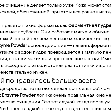
ое очищение делает только хуже. Кожа может стат
усклой, обезвоженной, при этом все равно выгляд
 нравятся такие форматы, как 
ферментная пудра
В них нет грубости. Они работают мягче и обычно 
ожей спокойнее, чем жесткие механические скр
zyme Powder
 основа действия — папаин, фермент
нтакте с водой пудра превращается в мягкую пен
ия, остатки макияжа и ороговевшие клетки. Имен
в исходной статье, и это как раз тот тип очищени
ействительно нужен.
ей понравилось больше всего
да средство не пытается казаться “сильнее”, чем 
t Enzyme Powder
 логика очень правильная: она не
ачество очищения. Это тот случай, когда после у
и более гладкой, но без чувства, что ее слишком