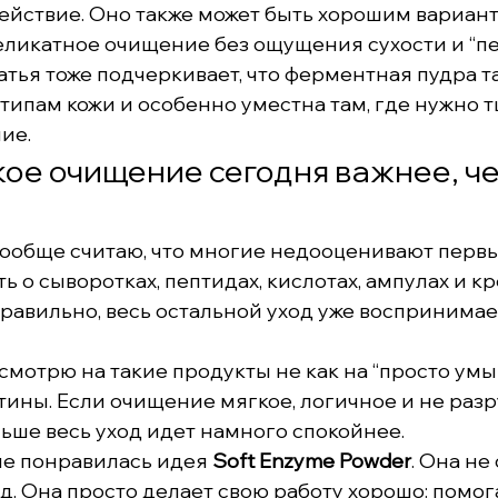
ействие. Оно также может быть хорошим варианто
деликатное очищение без ощущения сухости и “п
атья тоже подчеркивает, что ферментная пудра та
типам кожи и особенно уместна там, где нужно т
ие.
ое очищение сегодня важнее, че
вообще считаю, что многие недооценивают первый
ь о сыворотках, пептидах, кислотах, ампулах и кр
равильно, весь остальной уход уже воспринимает
смотрю на такие продукты не как на “просто умыва
тины. Если очищение мягкое, логичное и не разр
льше весь уход идет намного спокойнее.
е понравилась идея 
Soft Enzyme Powder
. Она не
д. Она просто делает свою работу хорошо: помог