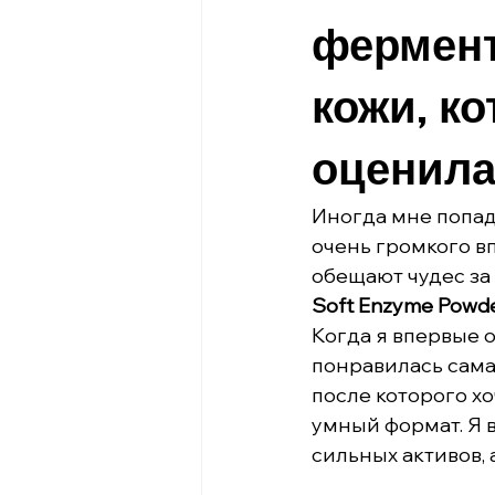
фермент
кожи, к
оценил
Иногда мне попад
очень громкого вп
обещают чудес за 
Soft Enzyme Powd
Когда я впервые 
понравилась сама 
после которого хо
умный формат. Я 
сильных активов, 