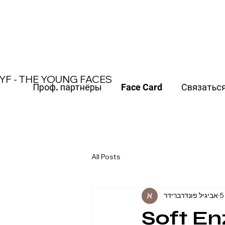
משלוח חינם עד הבית בקנייה מעל 370 ש"ח
YF - THE YOUNG FACES
Проф. партнёры
Face Card
Связатьс
All Posts
אביגיל פונדרברידר
5
Soft E