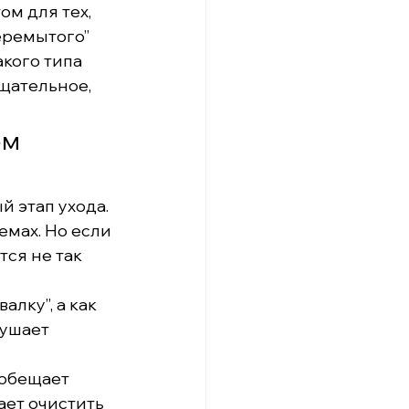
м для тех, 
еремытого” 
кого типа 
щательное, 
м 
 этап ухода. 
емах. Но если 
ся не так 
лку”, а как 
ушает 
 обещает 
ает очистить 