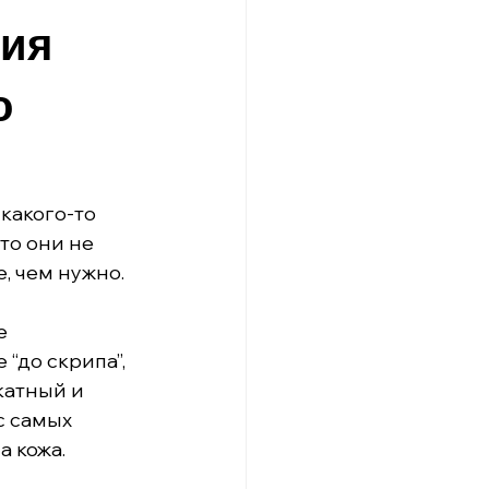
ния
о
какого-то 
то они не 
, чем нужно. 
е 
“до скрипа”, 
катный и 
с самых 
а кожа.