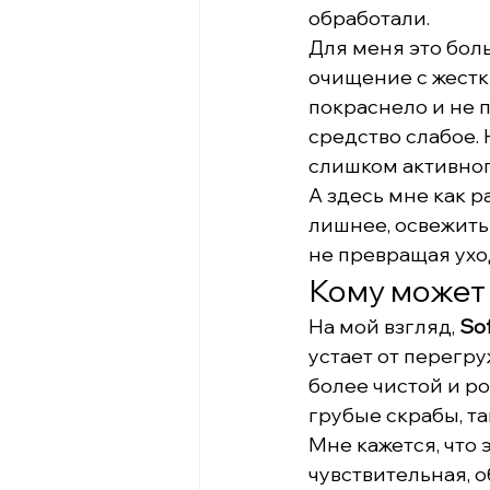
обработали.
Для меня это бол
очищение с жестки
покраснело и не 
средство слабое. 
слишком активног
А здесь мне как р
лишнее, освежить 
не превращая уход
Кому может 
На мой взгляд, 
So
устает от перегру
более чистой и ро
грубые скрабы, т
Мне кажется, что 
чувствительная, 