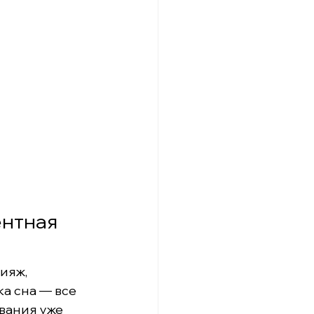
нтная 
ияж, 
а сна — все 
вания уже 