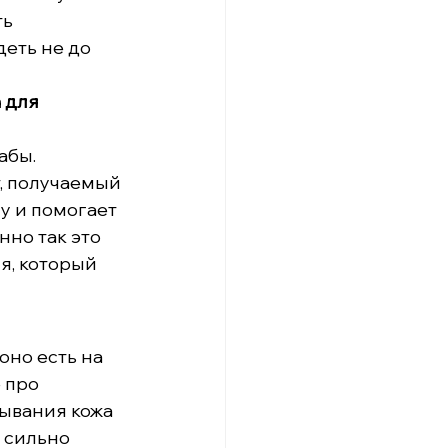
ь 
еть не до 
 для 
абы.
, получаемый 
у и помогает 
но так это 
я, который 
оно есть на 
 про 
мывания кожа 
 сильно 