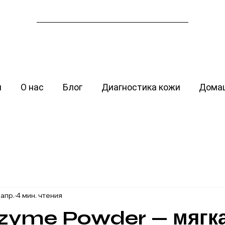
я
О нас
Блог
Диагностика кожи
Домаш
 апр.
4 мин. чтения
nzyme Powder — мягк