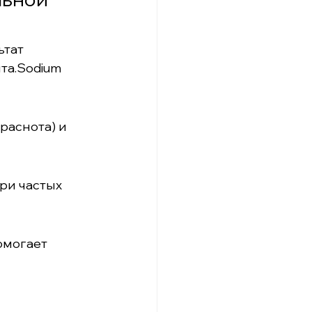
тат 
та.Sodium 
раснота) и 
ри частых 
омогает 