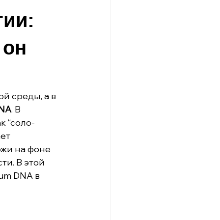
гии:
 он
 среды, а в 
DNA
. В 
к “соло-
ет 
ожи на фоне 
и. В этой 
um DNA в 