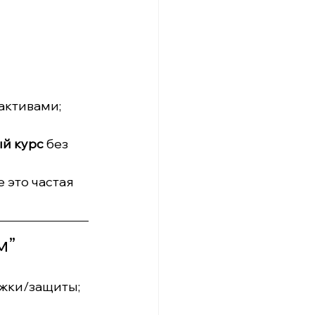
активами;
й курс
 без 
 это частая 
м”
ржки/защиты;