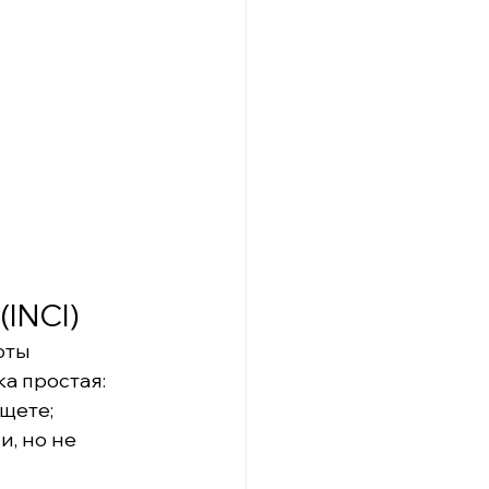
INCI)
оты 
ка простая:
ищете;
, но не 