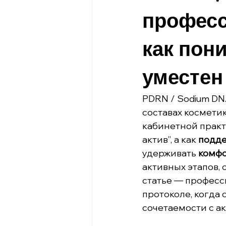
професс
как пон
уместен
PDRN / Sodium DN
составах косметик
кабинетной практ
актив”, а как 
подде
удерживать 
комфо
активных этапов, 
статье — професси
протоколе, когда 
сочетаемости с а