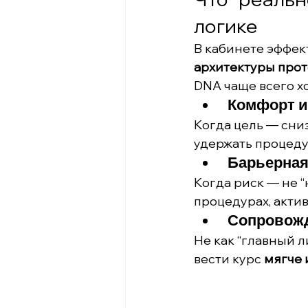
логике
В кабинете эффект
архитектуры прот
DNA чаще всего х
 Комфорт 
Когда цель — сниз
удержать процеду
 Барьерна
Когда риск — не “
процедурах, актив
 Сопровож
Не как “главный л
вести курс 
мягче 