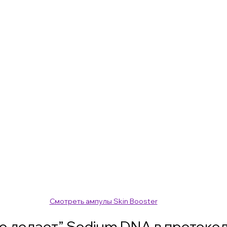
Смотреть ампулы Skin Booster
о делает” Sodium DNA в протоко