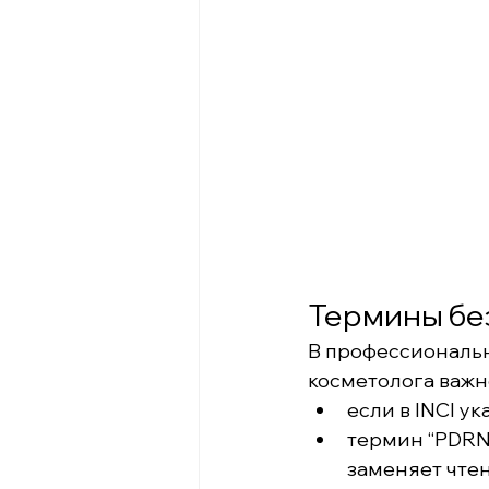
Термины без
В профессиональн
косметолога важне
если в INCI ук
термин “PDRN”
заменяет чтен