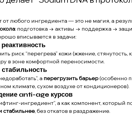
 от любого ингредиента — это не магия, а резуль
окола
: подготовка → активы → поддержка → защи
орошо вписывается в задачи:
и реактивность
ить риск “перегрева” кожи (жжение, стянутость, к
ру в зоне комфортной переносимости.
я стабильность
недоработать”, а 
перегрузить барьер
 (особенно п
ном климате, сухом воздухе от кондиционеров).
дение anti-age курсов
ифтинг-ингредиент”, а как компонент, который п
и стабильнее
, без откатов в раздражение.