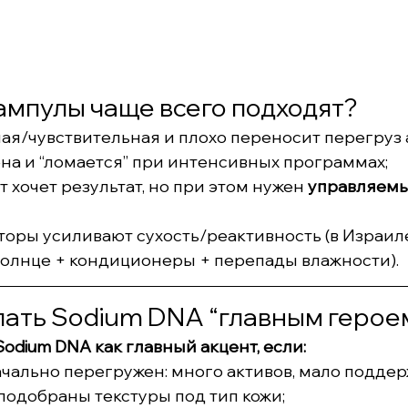
ампулы чаще всего подходят?
ая/чувствительная и плохо переносит перегруз 
на и “ломается” при интенсивных программах;
т хочет результат, но при этом нужен 
управляемы
оры усиливают сухость/реактивность (в Израиле
солнце + кондиционеры + перепады влажности).
лать Sodium DNA “главным герое
Sodium DNA как главный акцент, если:
ачально перегружен: много активов, мало подде
подобраны текстуры под тип кожи;