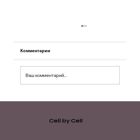
Комментарии
Ваш комментарий...
Пептиды в профессиональном
косметологии: протокольная логика,
сочетаемость и типовые ошибки
Cell by Cell