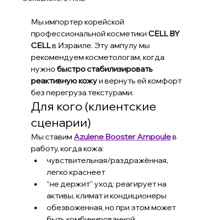
Мы импортер корейской 
профессиональной косметики 
CELL BY 
CELL
 в Израиле. Эту ампулу мы 
рекомендуем косметологам, когда 
нужно 
быстро стабилизировать 
реактивную кожу
 и вернуть ей комфорт 
без перегруза текстурами.
Для кого (клиентские 
сценарии)
Мы ставим 
Azulene Booster Ampoule
 в 
работу, когда кожа:
чувствительная/раздражённая, 
легко краснеет
“не держит” уход: реагирует на 
активы, климат и кондиционеры
обезвоженная, но при этом может 
быть комбинированной