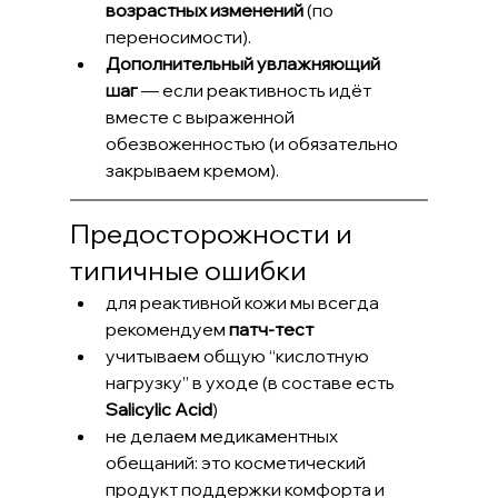
возрастных изменений
 (по 
переносимости).
Дополнительный увлажняющий 
шаг
 — если реактивность идёт 
вместе с выраженной 
обезвоженностью (и обязательно 
закрываем кремом).
Предосторожности и 
типичные ошибки
для реактивной кожи мы всегда 
рекомендуем 
патч-тест
учитываем общую “кислотную 
нагрузку” в уходе (в составе есть 
Salicylic Acid
)
не делаем медикаментных  
обещаний: это косметический 
продукт поддержки комфорта и 