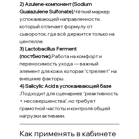
2) Azulene-компонент (Sodium 
Guaiazulene Sulfonate).
Чёткий маркер 
успокаивающей направленности, 
который отличает формулу от 
сывороток, где всё держится только на 
центелле.
3) Lactobacillus Ferment 
(постбиотик).
Работа на комфорт и 
переносимость ухода — важный 
элемент для кожи, которая “стреляет” на 
внешние факторы.
4) Salicylic Acid в успокаивающей базе 
.
Подходит для сценариев “реактивность 
+ несовершенства”, но требует 
грамотной частоты и контроля общей 
нагрузки активами.
Как применять в кабинете 