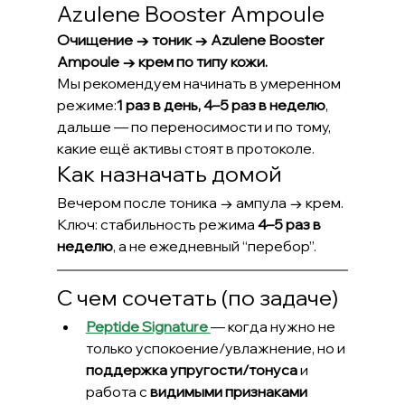
Azulene Booster Ampoule
Очищение → тоник → Azulene Booster 
Ampoule → крем по типу кожи.
Мы рекомендуем начинать в умеренном 
режиме:
1 раз в день, 4–5 раз в неделю
, 
дальше — по переносимости и по тому, 
какие ещё активы стоят в протоколе.
Как назначать домой 
Вечером после тоника → ампула → крем. 
Ключ: стабильность режима 
4–5 раз в 
неделю
, а не ежедневный “перебор”.
С чем сочетать (по задаче)
Peptide Signature
— когда нужно не 
только успокоение/увлажнение, но и 
поддержка упругости/тонуса
 и 
работа с 
видимыми признаками 