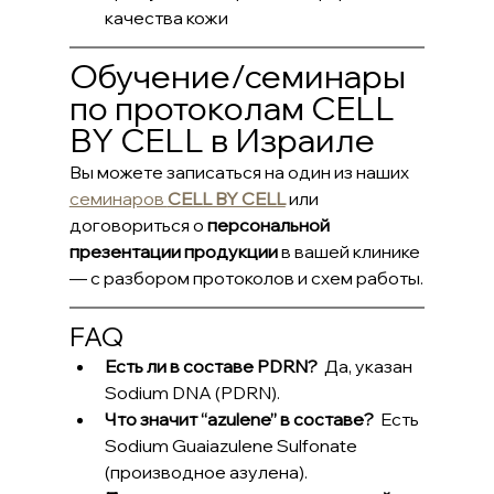
качества кожи
Обучение/семинары 
по протоколам CELL 
BY CELL в Израиле
Вы можете записаться на один из наших 
семинаров 
CELL BY CELL
 или 
договориться о 
персональной 
презентации продукции
 в вашей клинике 
— с разбором протоколов и схем работы.
FAQ
Есть ли в составе PDRN?
  Да, указан 
Sodium DNA (PDRN).      
Что значит “azulene” в составе?
  Есть 
Sodium Guaiazulene Sulfonate 
(производное азулена).