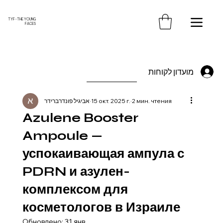
משלוח חינם עד הבית בקנייה מעל 370 ש"ח
TYF - THE YOUNG
FACES
מועדון לקוחות
אביגיל פונדרברידר
15 окт. 2025 г.
2 мин. чтения
Azulene Booster
Ampoule —
успокаивающая ампула с
PDRN и азулен-
комплексом для
косметологов в Израиле
Обновлено:
31 янв.