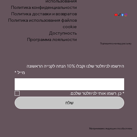
использования
Политика конфиденциальности
Политика доставки и возвратов
Политика использования файлов
cookie
Доступность
Программа лояльности
Подпишитесь на нашу рассылку
הירשמו לניוזלטר שלנו וקבלו 10% הנחה לקנייה הראשונה
*
מייל
כן, רשמו אותי לניוזלטר שלכם.
*
שלח
Мы принимаем следующие способы оплаты