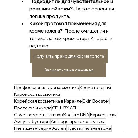
Подходит ли для чувствительной и 
реактивной кожи?
 Да, это основная 
логика продукта.
Какой протокол применения для 
косметолога?
  После очищения и 
тоника, затем крем; старт 4–5 раз в 
неделю.
Получить прайс для косметолога
Записаться на семинар
Профессиональная косметика
Косметологам
Корейская косметика
Корейская косметика в Израиле
Skin Booster
Протоколы ухода
CELL BY CELL
Сочетаемость активов
Sodium DNA
Барьер кожи
Ампулы бустеры
Anti-age протокол
ампула
Пептидная серия Azulen
Чувствительная кожа