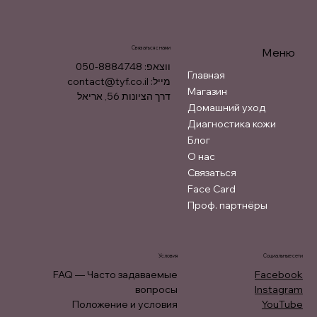
Связаться с нами
Меню
ווצאפ: 050-8884748
Главная
contact@tyf.co.il
מייל:
Магазин
דרך הציונות 56, אריאל
Домашний уход
Диагностика кожи
Блог
О нас
Связаться
Face Card
Проф. партнёры
Условия
Социальные сети
FAQ — Часто задаваемые
Facebook
вопросы
Instagram
Положение и условия
YouTube