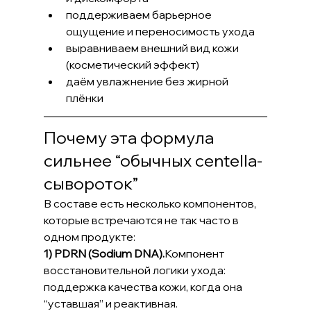
поддерживаем барьерное 
ощущение и переносимость ухода
выравниваем внешний вид кожи 
(косметический эффект)
даём увлажнение без жирной 
плёнки
Почему эта формула 
сильнее “обычных centella-
сывороток”
В составе есть несколько компонентов, 
которые встречаются не так часто в 
одном продукте:
1) PDRN (Sodium DNA).
Компонент 
восстановительной логики ухода: 
поддержка качества кожи, когда она 
“уставшая” и реактивная.