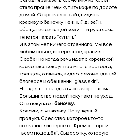
стало проще, чем купить кофе по дороге 
домой. Открываешь сайт, видишь 
красивую баночку, нежный дизайн, 
обещания сияющей кожи — и рука сама 
тянется нажать “купить”.
И в этом нет ничего странного. Мы все 
любим новое, интересное, красивое. 
Особенно когда речь идёт о корейской 
косметике: вокруг неё много восторга, 
трендов, отзывов, видео, рекомендаций 
блогеров и обещаний “glass skin”.
Но здесь есть одна важная проблема.
Большинство людей покупают не уход. 
Они покупают 
баночку
.
Красивую упаковку. Популярный 
продукт. Средство, которое кто-то 
похвалил в интернете. Крем, который 
“всем подошёл”. Сыворотку, которую 