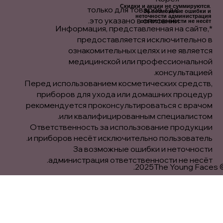
Скидки и акции не суммируются.
только для товаров, где
За возможные ошибки и
неточности администрация
это указано в описании.
ответственности не несёт.
*Информация, представленная на сайте,
предоставляется исключительно в
ознакомительных целях и не является
медицинской или профессиональной
консультацией.
Перед использованием косметических средств,
приборов для ухода или домашних процедур
рекомендуется проконсультироваться с врачом
или квалифицированным специалистом.
Ответственность за использование продукции
и приборов несёт исключительно пользователь.
За возможные ошибки и неточности
администрация ответственности не несёт.
© 2025The Yo